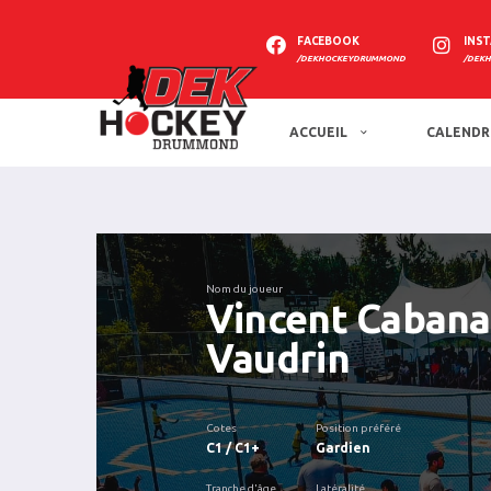
FACEBOOK
INS
/DEKHOCKEYDRUMMOND
/DEK
ACCUEIL
CALENDR
Nom du joueur
Vincent Cabana
Vaudrin
Cotes
Position préféré
C1 / C1+
Gardien
Tranche d'âge
Latéralité