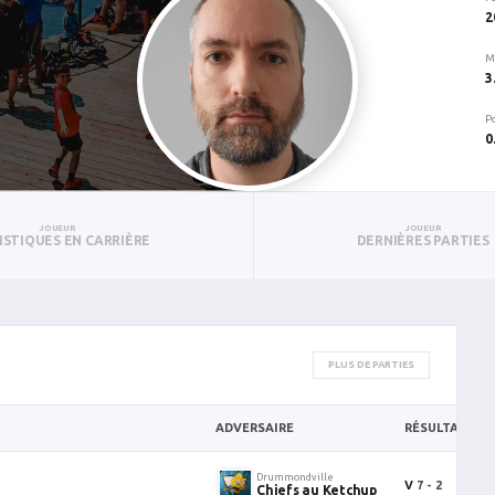
2
M
3
P
0
JOUEUR
JOUEUR
ISTIQUES EN CARRIÈRE
DERNIÈRES PARTIES
PLUS DE PARTIES
ADVERSAIRE
RÉSULTAT
Drummondville
V
7 - 2
Chiefs au Ketchup