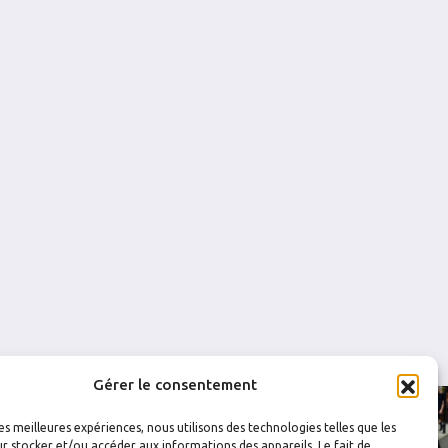
1
0
0
45
3
0.933
0
0
0
1
0
28
4
0.857
0
0
0
1
0
43
6
0.860
0
0
1
0
0
31
2
0.935
0
0
Gérer le consentement
les meilleures expériences, nous utilisons des technologies telles que les
r stocker et/ou accéder aux informations des appareils. Le fait de