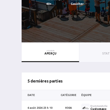
40+
Gaucher
JOUEUR
APERÇU
STAT
5 dernières parties
DATE
CATÉGORIE
ÉQUIPE
Drummondville
6 août 2026 23 h 10
H30A
Customaxx