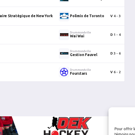
aire Stratégique de New York
Polimix de Toronto
V
4 - 3
Drummondville
D
1 - 4
Wai Wai
Drummondville
D
3 - 6
Gestion Fauvel
Drummondville
V
6 - 2
Fourstars
Pour offrir 
témoins pou