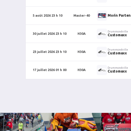
Morin Parten
5 août 2026 23 h 10
Master-40
Drummondville
30 juillet 2026 23 h 10
H30A
Customaxx
Drummondville
23 juillet 2026 23 h 10
H30A
Customaxx
Drummondville
17 juillet 2026 01 h 00
H30A
Customaxx