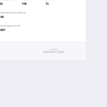
02
108
72
oyenne de buts alloués
.48
ourcentage d'arrêt
.897
JOUEUR
DISTINCTIONS
V
D
DP/DF/N
TC
BC
%ARR
PUN
BL
1
0
0
31
2
0.935
0
0