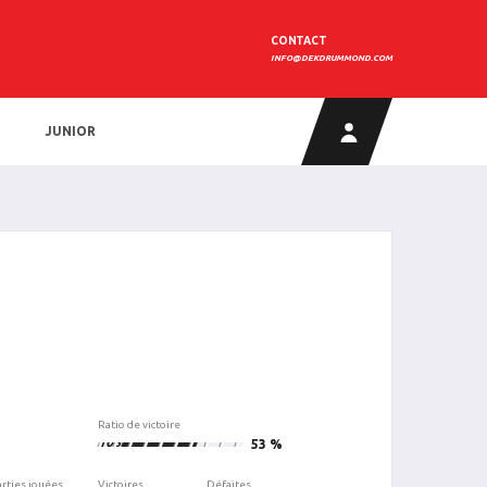
CONTACT
INFO@DEKDRUMMOND.COM
JUNIOR
Ratio de victoire
108
53 %
arties jouées
Victoires
Défaites