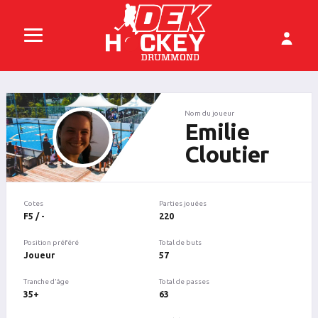
Nom du joueur
Emilie
Cloutier
Cotes
Parties jouées
F5 / -
220
Position préféré
Total de buts
Joueur
57
Tranche d'âge
Total de passes
35+
63