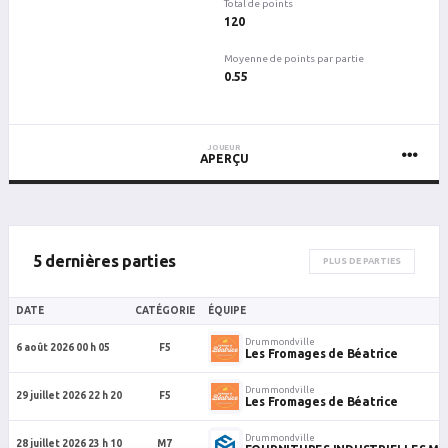
Total de points
120
Moyenne de points par partie
0.55
JOUEUR
APERÇU
5 dernières parties
PLUS DE PARTIES
DATE
CATÉGORIE
ÉQUIPE
Drummondville
6 août 2026 00 h 05
F5
Les Fromages de Béatrice
Drummondville
29 juillet 2026 22 h 20
F5
Les Fromages de Béatrice
Drummondville
28 juillet 2026 23 h 10
M7