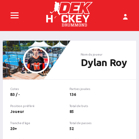
Nom du joueur
Dylan Roy
Cotes
Parties jouées
B3 / -
136
Position préféré
Total de buts
Joueur
85
Tranche d'âge
Total de passes
20+
52