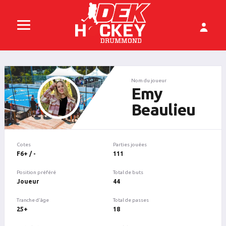
Nom du joueur
Emy
Beaulieu
Cotes
Parties jouées
F6+ / -
111
Position préféré
Total de buts
Joueur
44
Tranche d'âge
Total de passes
25+
18