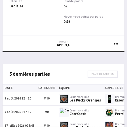
Latéralité
Total de points
Droitier
62
Moyenne de points par partie
0.56
JOUEUR
APERÇU
5 dernières parties
PLUS DE PARTIES
DATE
CATÉGORIE
ÉQUIPE
ADVERSAIRE
Drummondville
Drummon
7 août 2026 22 h 20
M10
Les Pucks Oranges
Bisons
Drummondville
Drummon
7 août 2026 01 h 55
MR
CarrXpert
Fermie
Drummondville
Drummon
17 juillet 2026 00 h 05
M10