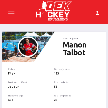
Nom du joueur
Manon
Talbot
Cotes
Parties jouées
F4 / -
173
Position préféré
Total de buts
Joueur
55
Tranche d'âge
Total de passes
45+
28