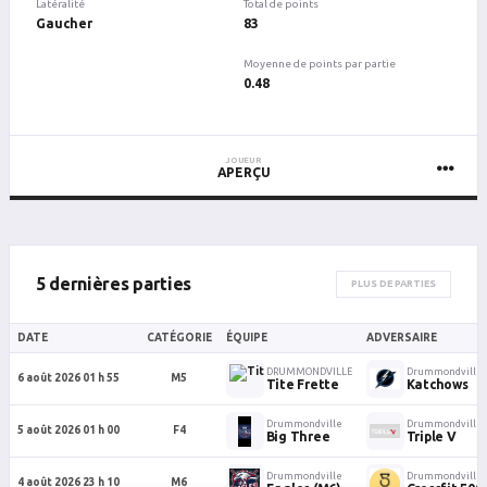
Latéralité
Total de points
Gaucher
83
Moyenne de points par partie
0.48
JOUEUR
APERÇU
5 dernières parties
PLUS DE PARTIES
DATE
CATÉGORIE
ÉQUIPE
ADVERSAIRE
DRUMMONDVILLE
Drummondville
6 août 2026 01 h 55
M5
Tite Frette
Katchows
Drummondville
Drummondville
5 août 2026 01 h 00
F4
Big Three
Triple V
Drummondville
Drummondville
4 août 2026 23 h 10
M6