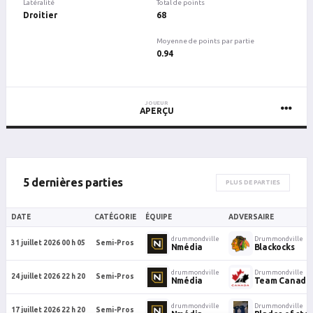
Latéralité
Total de points
Droitier
68
Moyenne de points par partie
0.94
JOUEUR
APERÇU
5 dernières parties
PLUS DE PARTIES
DATE
CATÉGORIE
ÉQUIPE
ADVERSAIRE
drummondville
Drummondville
31 juillet 2026 00 h 05
Semi-Pros
Nmédia
Blackocks
drummondville
Drummondville
24 juillet 2026 22 h 20
Semi-Pros
Nmédia
Team Canada
drummondville
Drummondville
17 juillet 2026 22 h 20
Semi-Pros