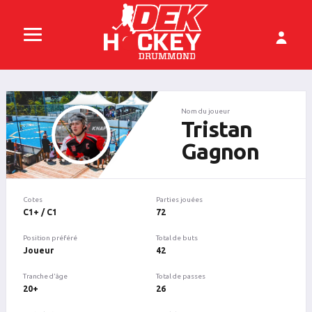
Nom du joueur
Tristan
Gagnon
Cotes
Parties jouées
C1+ / C1
72
Position préféré
Total de buts
Joueur
42
Tranche d'âge
Total de passes
20+
26