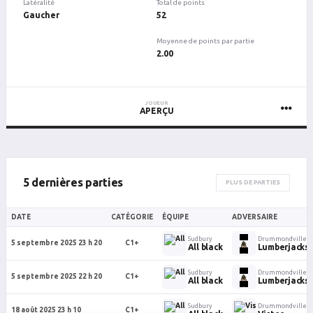
Latéralité
Total de points
Gaucher
52
Moyenne de points par partie
2.00
JOUEUR
APERÇU
5 dernières parties
PLUS DE PARTIES
DATE
CATÉGORIE
ÉQUIPE
ADVERSAIRE
Sudbury
Drummondville
5 septembre 2025 23 h 20
C1+
All black
Lumberjacks
Sudbury
Drummondville
5 septembre 2025 22 h 20
C1+
All black
Lumberjacks
Sudbury
Drummondville
18 août 2025 23 h 10
C1+