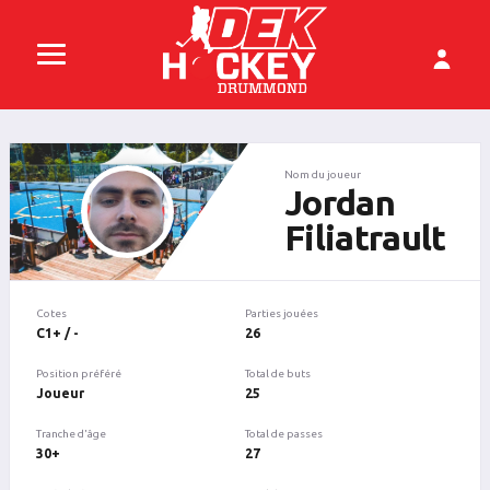
Nom du joueur
Jordan
Filiatrault
Cotes
Parties jouées
C1+ / -
26
Position préféré
Total de buts
Joueur
25
Tranche d'âge
Total de passes
30+
27