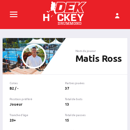
Nom du joueur
Matis Ross
Cotes
Parties jouées
B2 / -
37
Position préféré
Total de buts
Joueur
13
Tranche d'âge
Total de passes
20+
15