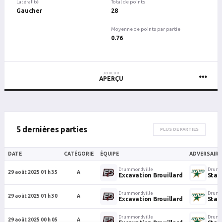
Latéralité
Total de points
Gaucher
28
Moyenne de points par partie
0.76
JOUEUR
APERÇU
5 dernières parties
PLUS DE PARTIES
DATE
CATÉGORIE
ÉQUIPE
ADVERSAIRE
Drummondville
Drumm
29 août 2025 01 h 35
A
Excavation Brouillard
Star
Drummondville
Drumm
29 août 2025 01 h 30
A
Excavation Brouillard
Star
Drummondville
Drumm
29 août 2025 00 h 05
A