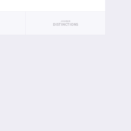
JOUEUR
DISTINCTIONS
BAN
PAN
BIN
PIN
0
1
0
0
0
0
0
0
0
0
0
0