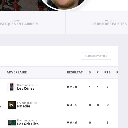
JOUEUR
JOUEUR
ISTIQUES EN CARRIÈRE
DERNIÈRES PARTIES
PLUS DE PARTIES
ADVERSAIRE
RÉSULTAT
B
P
PTS
PUN
Drummondville
D
2 - 8
1
1
2
2
Les Cônes
drummondville
D
4 - 5
0
0
0
0
a
Nmédia
Drummondville
V
9 - 6
0
1
1
0
Les Grizzlies