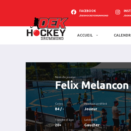
FACEBOOK
INS
/DEKHOCKEYDRUMMOND
/DEK
ACCUEIL
CALENDR
Nom du joueur
Felix Melancon
Cotes
Position préféré
B4 / -
Joueur
Tranche d'âge
Latéralité
20+
Gaucher