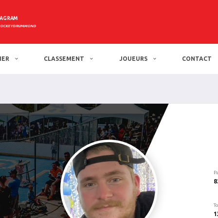
TAGRAM
HOCKEYDRUMMOND
IER
CLASSEMENT
JOUEURS
CONTACT
P
8
To
1