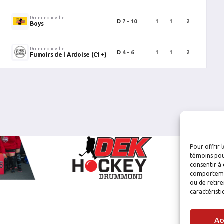
Drummondville
D
7 - 10
1
1
2
0
Boys
Drummondville
D
4 - 6
1
1
2
4
Fumoirs de l Ardoise (C1+)
Pour offrir 
témoins pou
consentir à 
comportement
ou de retire
caractéristi
Ac