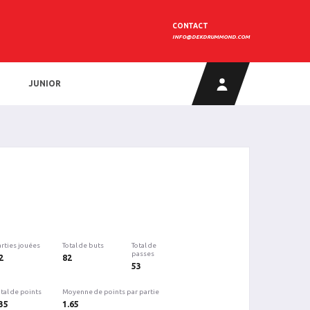
CONTACT
INFO@DEKDRUMMOND.COM
JUNIOR
arties jouées
Total de buts
Total de
passes
2
82
53
tal de points
Moyenne de points par partie
35
1.65