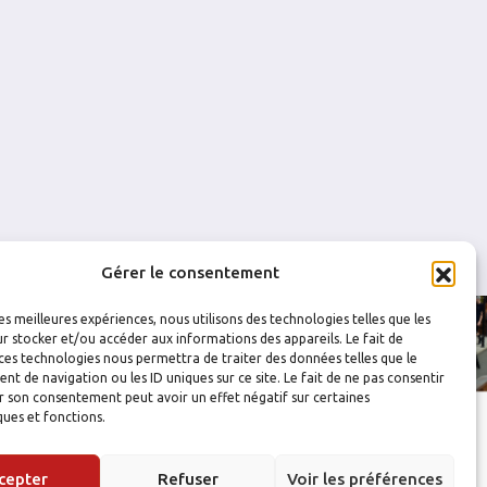
0
1
0
0
0
0
0
0
Gérer le consentement
les meilleures expériences, nous utilisons des technologies telles que les
r stocker et/ou accéder aux informations des appareils. Le fait de
ces technologies nous permettra de traiter des données telles que le
 de navigation ou les ID uniques sur ce site. Le fait de ne pas consentir
r son consentement peut avoir un effet négatif sur certaines
ques et fonctions.
cepter
Refuser
Voir les préférences