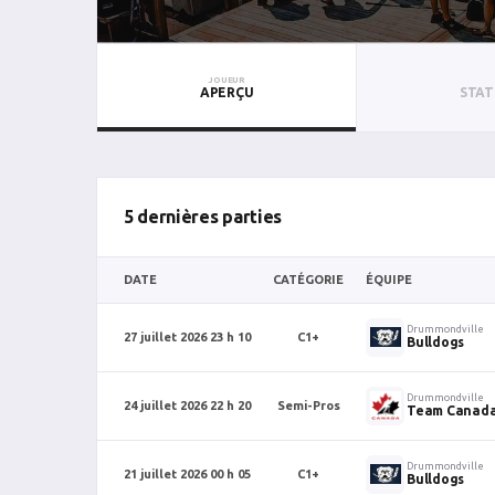
JOUEUR
APERÇU
STAT
5 dernières parties
DATE
CATÉGORIE
ÉQUIPE
Drummondville
27 juillet 2026 23 h 10
C1+
Bulldogs
Drummondville
24 juillet 2026 22 h 20
Semi-Pros
Team Canad
Drummondville
21 juillet 2026 00 h 05
C1+
Bulldogs