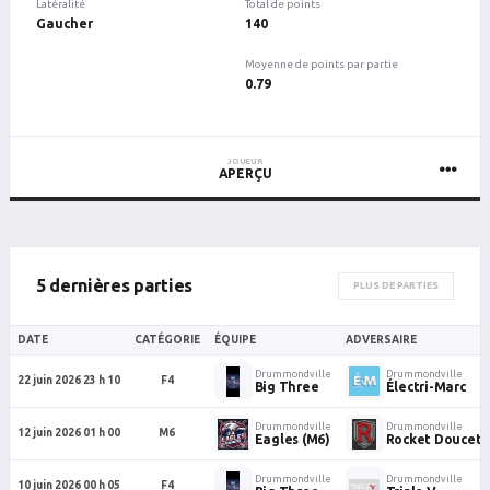
Latéralité
Total de points
Gaucher
140
Moyenne de points par partie
0.79
JOUEUR
APERÇU
5 dernières parties
PLUS DE PARTIES
DATE
CATÉGORIE
ÉQUIPE
ADVERSAIRE
Drummondville
Drummondville
22 juin 2026 23 h 10
F4
Big Three
Électri-Marc
Drummondville
Drummondville
12 juin 2026 01 h 00
M6
Eagles (M6)
Rocket Doucet M
Drummondville
Drummondville
10 juin 2026 00 h 05
F4