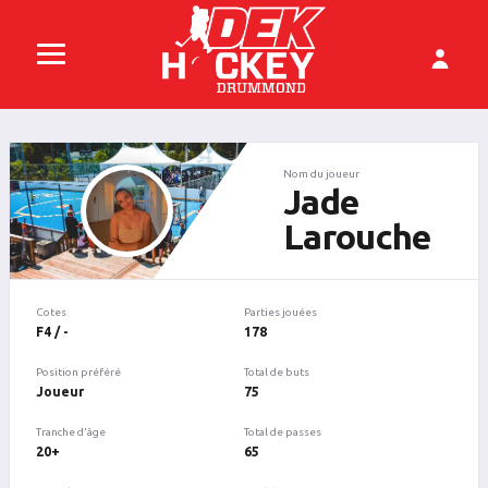
Nom du joueur
Jade
Larouche
Cotes
Parties jouées
F4 / -
178
Position préféré
Total de buts
Joueur
75
Tranche d'âge
Total de passes
20+
65