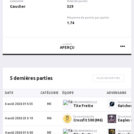
Latéralité
Total de points
Gaucher
329
Moyenne de points par partie
1.74
JOUEUR
APERÇU
5 dernières parties
PLUS DE PARTIES
DATE
CATÉGORIE
ÉQUIPE
ADVERSAIRE
DRUMMONDVILLE
Drummondvi
6 août 2026 01 h 55
M5
Tite Frette
Katchow
Drummondville
Drummondvi
4 août 2026 23 h 10
M6
Crossfit 500 (M6)
Eagles (
DRUMMONDVILLE
Drummondvi
4 août 2026 01 h 00
M5