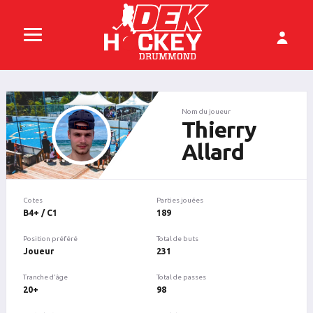
Nom du joueur
Thierry
Allard
Cotes
Parties jouées
B4+ / C1
189
Position préféré
Total de buts
Joueur
231
Tranche d'âge
Total de passes
20+
98