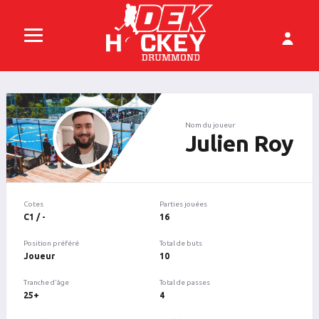
Nom du joueur
Julien Roy
Cotes
Parties jouées
C1 / -
16
Position préféré
Total de buts
Joueur
10
Tranche d'âge
Total de passes
25+
4