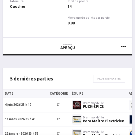
Latéralité
Total de points
Gaucher
14
Moyenne de points par partie
0.88
JOUEUR
APERÇU
5 dernières parties
PLUS DE PARTIES
DATE
CATÉGORIE
ÉQUIPE
ADV
Drummondville
4 juin 2026 23 h 10
C1
PUCK-ÉPICS
Drummondville
13 mars 2026 23 h 45
C1
Pero Maître Electricien
Drummondville
22 janvier 2026 23 h 55
C1