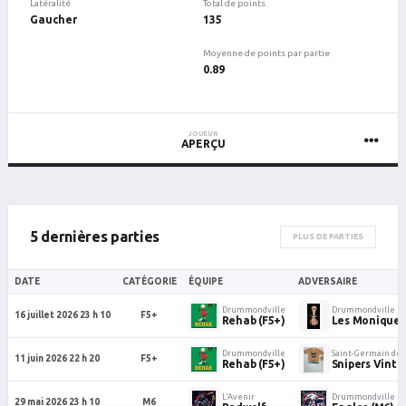
Latéralité
Total de points
Gaucher
135
Moyenne de points par partie
0.89
JOUEUR
APERÇU
5 dernières parties
PLUS DE PARTIES
DATE
CATÉGORIE
ÉQUIPE
ADVERSAIRE
Drummondville
Drummondville
16 juillet 2026 23 h 10
F5+
Rehab (F5+)
Les Monique
Drummondville
Saint-Germain de
11 juin 2026 22 h 20
F5+
Rehab (F5+)
Snipers Vint
L'Avenir
Drummondville
29 mai 2026 23 h 10
M6