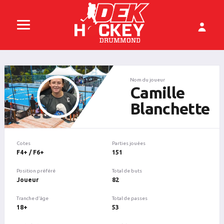
Nom du joueur
Camille
Blanchette
Cotes
Parties jouées
F4+ / F6+
151
Position préféré
Total de buts
Joueur
82
Tranche d'âge
Total de passes
18+
53