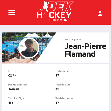
Nom du joueur
Jean-Pierre
Flamand
Cotes
Parties jouées
C2 / -
97
Position préféré
Total de buts
Joueur
31
Tranche d'âge
Total de passes
45+
17