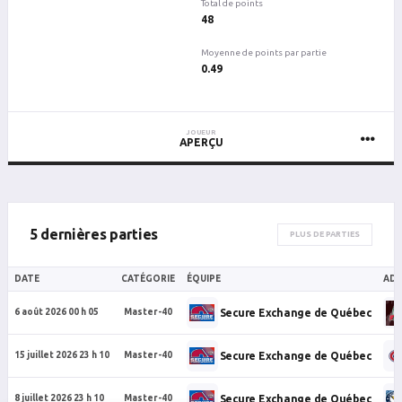
Total de points
48
Moyenne de points par partie
0.49
JOUEUR
APERÇU
5 dernières parties
PLUS DE PARTIES
DATE
CATÉGORIE
ÉQUIPE
ADV
Secure Exchange de Québec
6 août 2026 00 h 05
Master-40
Secure Exchange de Québec
15 juillet 2026 23 h 10
Master-40
Secure Exchange de Québec
8 juillet 2026 23 h 10
Master-40