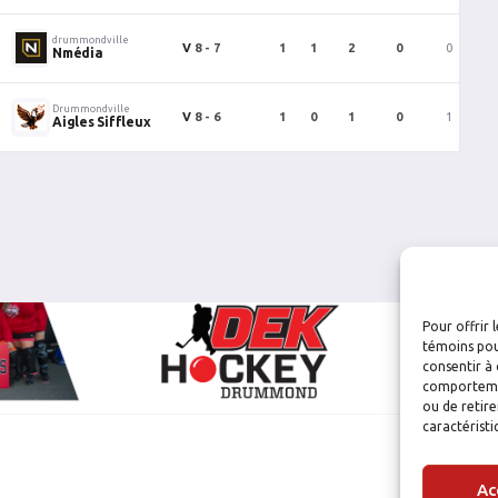
drummondville
V
8 - 7
1
1
2
0
0
Nmédia
Drummondville
V
8 - 6
1
0
1
0
1
Aigles Siffleux
Pour offrir 
témoins pou
consentir à 
comportement
ou de retire
caractéristi
Ac