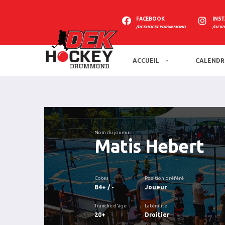
FACEBOOK
INS
/DEKHOCKEYDRUMMOND
/DEK
ACCUEIL
CALENDR
Nom du joueur
Matis Hebert
Cotes
Position préféré
B4+ / -
Joueur
Tranche d'âge
Latéralité
20+
Droitier