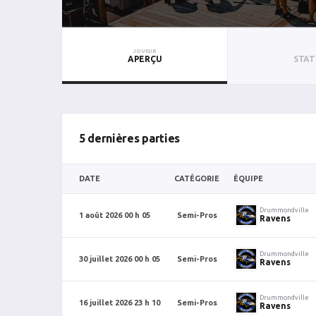
JOUEUR
APERÇU
STAT
5 dernières parties
DATE
CATÉGORIE
ÉQUIPE
Drummondville
1 août 2026 00 h 05
Semi-Pros
Ravens
Drummondville
30 juillet 2026 00 h 05
Semi-Pros
Ravens
Drummondville
16 juillet 2026 23 h 10
Semi-Pros
Ravens