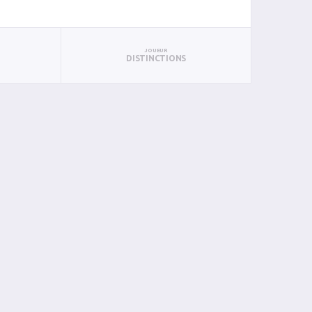
JOUEUR
DISTINCTIONS
AN
BIN
PIN
0
0
0
0
0
0
0
0
0