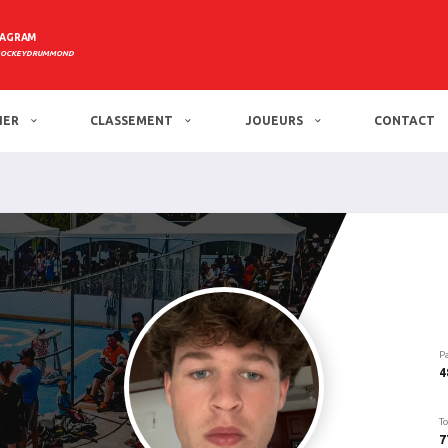
TAGRAM
HOCKEYDRUMMOND
IER
CLASSEMENT
JOUEURS
CONTACT
P
4
To
7