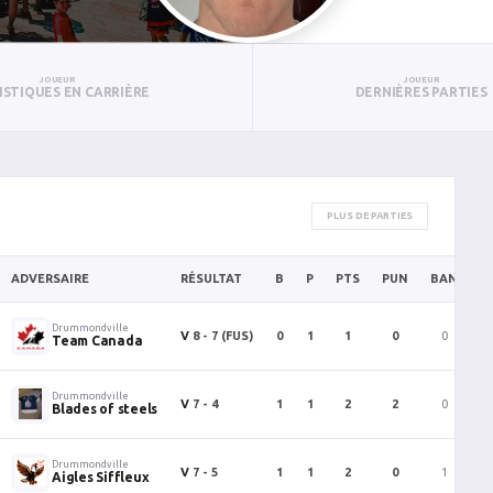
JOUEUR
JOUEUR
ISTIQUES EN CARRIÈRE
DERNIÈRES PARTIES
PLUS DE PARTIES
ADVERSAIRE
RÉSULTAT
B
P
PTS
PUN
BAN
P
Drummondville
V
8 - 7
(FUS)
0
1
1
0
0
Team Canada
Drummondville
V
7 - 4
1
1
2
2
0
Blades of steels
Drummondville
V
7 - 5
1
1
2
0
1
Aigles Siffleux