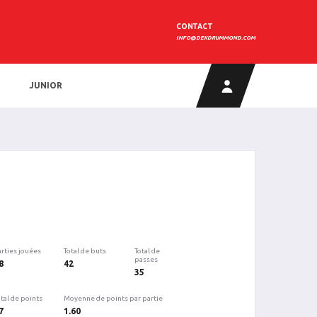
CONTACT
INFO@DEKDRUMMOND.COM
JUNIOR
arties jouées
Total de buts
Total de
passes
8
42
35
tal de points
Moyenne de points par partie
7
1.60