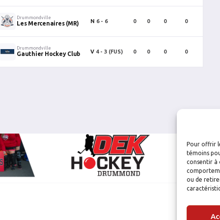
Drummondville
N
6 - 6
0
0
0
0
0
Les Mercenaires (MR)
Drummondville
V
4 - 3
(FUS)
0
0
0
0
0
Gauthier Hockey Club
Pour offrir 
témoins pou
consentir à 
comportement
ou de retire
caractéristi
Ac