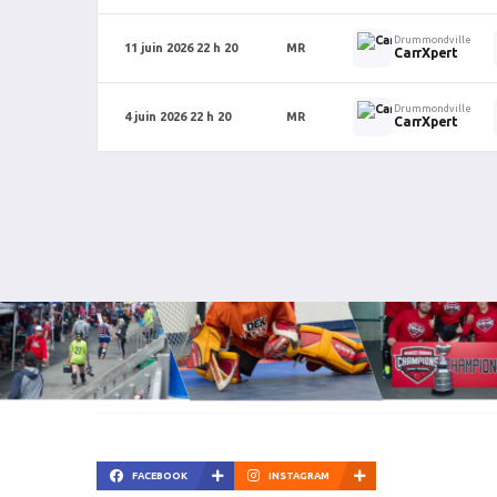
Drummondville
11 juin 2026 22 h 20
MR
CarrXpert
Drummondville
4 juin 2026 22 h 20
MR
CarrXpert
FACEBOOK
INSTAGRAM