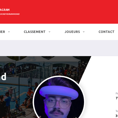
TAGRAM
HOCKEYDRUMMOND
IER
CLASSEMENT
JOUEURS
CONTACT
nd
P
7
To
3