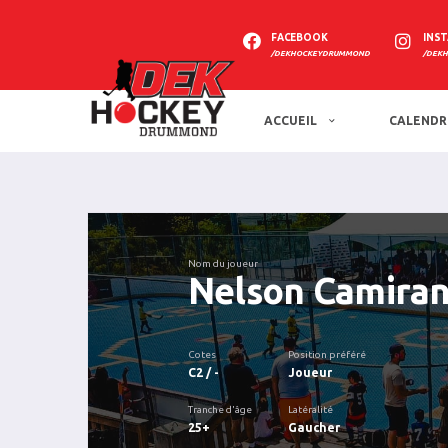
FACEBOOK
INS
/DEKHOCKEYDRUMMOND
/DEK
ACCUEIL
CALENDR
Nom du joueur
Nelson Camira
Cotes
Position préféré
C2 / -
Joueur
Tranche d'âge
Latéralité
25+
Gaucher