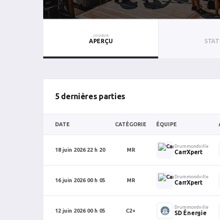
JOUEUR
APERÇU
STAT
5 dernières parties
DATE
CATÉGORIE
ÉQUIPE
Drummondville
18 juin 2026 22 h 20
MR
CarrXpert
Drummondville
16 juin 2026 00 h 05
MR
CarrXpert
Drummondville
12 juin 2026 00 h 05
C2+
SD Énergie