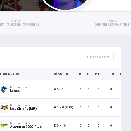
JOUEUR
JOUEUR
ISTIQUES EN CARRIÈRE
DERNIÈRES PARTIES
PLUS DE PARTIES
ADVERSAIRE
RÉSULTAT
B
P
PTS
PUN
BAN
Drummondville
V
5 - 1
0
0
0
0
0
Lynxs
Drummondville
V
1 - 0
(FUS)
0
0
0
0
0
Les Chiefs (MR)
Drummondville
D
5 - 10
0
0
0
0
0
Auvents 2000 Plus