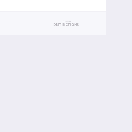
JOUEUR
DISTINCTIONS
PAN
BIN
PIN
0
0
0
0
0
0
0
0
0