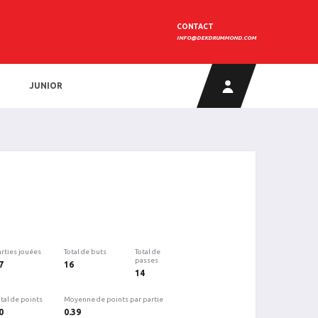
CONTACT
INFO@DEKDRUMMOND.COM
JUNIOR
arties jouées
Total de buts
Total de
passes
7
16
14
tal de points
Moyenne de points par partie
0
0.39