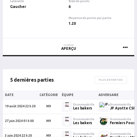
Latéralité
Total de points
Gaucher
6
Moyenne de points par partie
1.20
JOUEUR
APERÇU
5 dernières parties
PLUS DE PARTIES
DATE
CATÉGORIE
ÉQUIPE
ADVERSAIRE
Drummondville
Drummondville
19 août 2024 22 h 20
M9
Les bakers
JP Ayotte CSF
Drummondville
Drummondville
27 juin 2024 01 h 00
M9
Les bakers
Fermiers Fous
Drummondville
Drummondville
3 juin 2024 22 h 20
M9