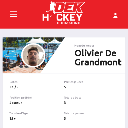
Nom du joueur
Olivier De
Grandmont
Cotes
Parties jouées
C1 / -
5
Position préféré
Total de buts
Joueur
3
Tranche d'âge
Total de passes
25+
3