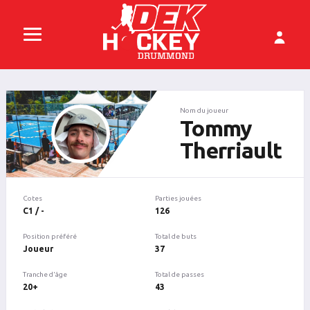
Nom du joueur
Tommy
Therriault
Cotes
Parties jouées
C1 / -
126
Position préféré
Total de buts
Joueur
37
Tranche d'âge
Total de passes
20+
43