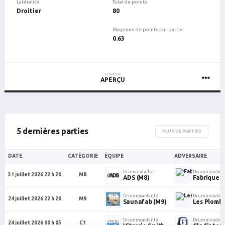
Latéralité
Total de points
Droitier
80
Moyenne de points par partie
0.63
JOUEUR
APERÇU
5 dernières parties
PLUS DE PARTIES
DATE
CATÉGORIE
ÉQUIPE
ADVERSAIRE
Drumondville
Drummondvil
31 juillet 2026 22 h 20
M8
ADS (M8)
Fabrique 
Drummondville
Drummondvil
24 juillet 2026 22 h 20
M9
Saunafab (M9)
Les Plombi
Drummondville
Drummondvil
24 juillet 2026 00 h 05
C1