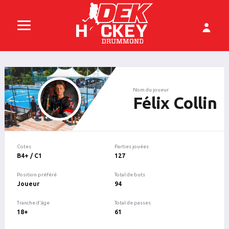
Nom du joueur
Félix Collin
Cotes
Parties jouées
B4+ / C1
127
Position préféré
Total de buts
Joueur
94
Tranche d'âge
Total de passes
18+
61