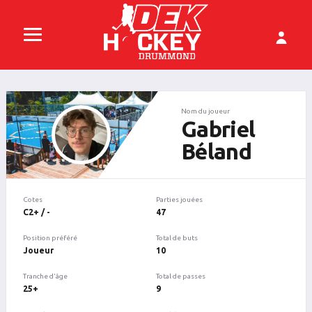
Nom du joueur
Gabriel
Béland
Cotes
Parties jouées
C2+ / -
47
Position préféré
Total de buts
Joueur
10
Tranche d'âge
Total de passes
25+
9