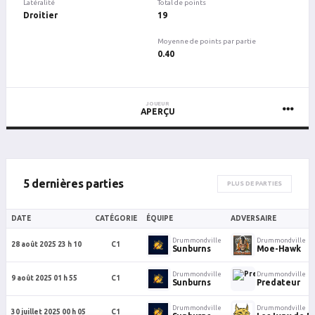
Latéralité
Total de points
Droitier
19
Moyenne de points par partie
0.40
JOUEUR
APERÇU
5 dernières parties
PLUS DE PARTIES
DATE
CATÉGORIE
ÉQUIPE
ADVERSAIRE
Drummondville
Drummondville
28 août 2025 23 h 10
C1
Sunburns
Moe-Hawk
Drummondville
Drummondville
9 août 2025 01 h 55
C1
Sunburns
Predateur
Drummondville
Drummondville
30 juillet 2025 00 h 05
C1