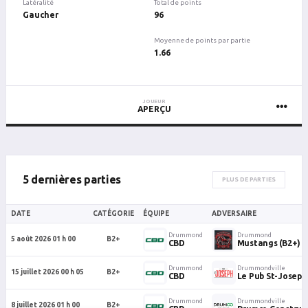
Latéralité
Total de points
Gaucher
96
Moyenne de points par partie
1.66
JOUEUR
APERÇU
5 dernières parties
PLUS DE PARTIES
DATE
CATÉGORIE
ÉQUIPE
ADVERSAIRE
Drummond
Drummond
5 août 2026 01 h 00
B2+
CBD
Mustangs (B2+)
Drummond
Drummondville
15 juillet 2026 00 h 05
B2+
CBD
Le Pub St-Joseph
Drummond
Drummondville
8 juillet 2026 01 h 00
B2+