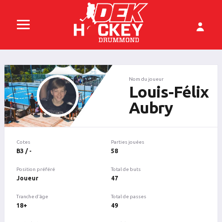
Nom du joueur
Louis-Félix
Aubry
Cotes
Parties jouées
B3 / -
58
Position préféré
Total de buts
Joueur
47
Tranche d'âge
Total de passes
18+
49