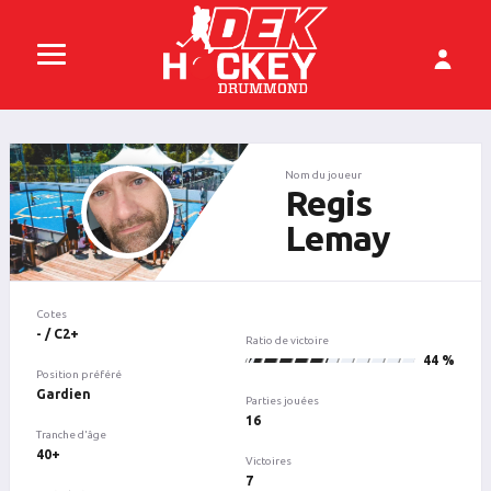
Nom du joueur
Regis
Lemay
Cotes
- / C2+
Ratio de victoire
7
44 %
Position préféré
Gardien
Parties jouées
16
Tranche d'âge
40+
Victoires
7