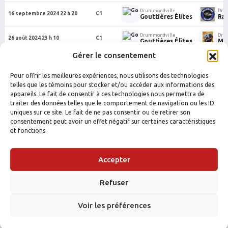
Drummondville
Dru
16 septembre 2024 22 h 20
C1
Gouttières Élites
Ra
Drummondville
Dru
26 août 2024 23 h 10
C1
Gouttières Élites
Ma
Gérer le consentement
Drummondville
Dru
21 août 2024 22 h 20
C1
Gouttières Élites
Te
Pour offrir les meilleures expériences, nous utilisons des technologies
Drummondville
Dru
telles que les témoins pour stocker et/ou accéder aux informations des
12 août 2024 22 h 20
C1
Gouttières Élites
Les
appareils. Le fait de consentir à ces technologies nous permettra de
traiter des données telles que le comportement de navigation ou les ID
uniques sur ce site. Le fait de ne pas consentir ou de retirer son
consentement peut avoir un effet négatif sur certaines caractéristiques
et fonctions.
Accepter
Refuser
FACEBOOK
INSTAGRAM
Voir les préférences