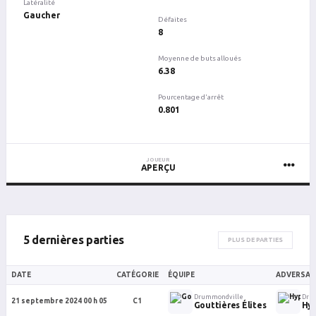
Latéralité
Gaucher
Défaites
8
Moyenne de buts alloués
6.38
Pourcentage d'arrêt
0.801
JOUEUR
APERÇU
5 dernières parties
PLUS DE PARTIES
DATE
CATÉGORIE
ÉQUIPE
ADVERSAI
Drummondville
Dru
21 septembre 2024 00 h 05
C1
Gouttières Élites
Hyp