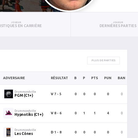
JOUEUR
JOUEUR
ISTIQUES EN CARRIÈRE
DERNIÈRES PARTIES
PLUS DE PARTIES
ADVERSAIRE
RÉSULTAT
B
P
PTS
PUN
BAN
PA
Drummondville
V
7 - 5
0
0
0
0
0
0
PGM (C1+)
Drummondville
V
8 - 6
0
1
1
4
0
1
Hypnotiks (C1+)
Drummondville
D
1 - 8
0
0
0
0
0
0
Les Cônes