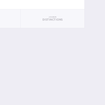
JOUEUR
DISTINCTIONS
N
BIN
PIN
0
0
0
0
0
0