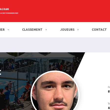
TAGRAM
HOCKEYDRUMMOND
IER
CLASSEMENT
JOUEURS
CONTACT
c
P
8
To
4