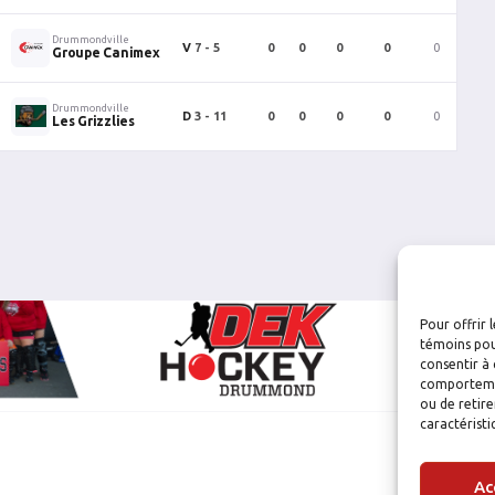
Drummondville
V
7 - 5
0
0
0
0
0
0
Groupe Canimex
Drummondville
D
3 - 11
0
0
0
0
0
0
Les Grizzlies
Pour offrir 
témoins pou
consentir à 
comportement
ou de retire
caractéristi
Ac