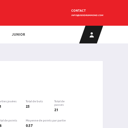
CONTACT
INFO@DEKDRUMMOND.COM
JUNIOR
arties jouées
Total de buts
Total de
passes
1
25
21
tal de points
Moyenne de points par partie
6
0.57