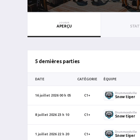
JOUEUR
APERÇU
STAT
5 dernières parties
DATE
CATÉGORIE
ÉQUIPE
Drummondville
16 juillet 2026 00 h 05
C1+
Snow tiger
Drummondville
8 juillet 2026 23 h 10
C1+
Snow tiger
Drummondville
1 juillet 2026 22 h 20
C1+
Snow tiger