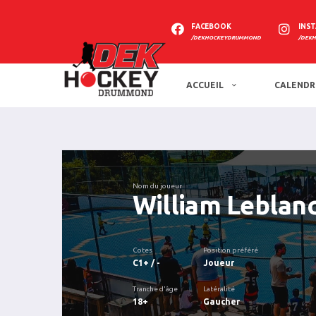
FACEBOOK
INS
/DEKHOCKEYDRUMMOND
/DEK
ACCUEIL
CALENDR
Nom du joueur
William Leblan
Cotes
Position préféré
C1+ / -
Joueur
Tranche d'âge
Latéralité
18+
Gaucher