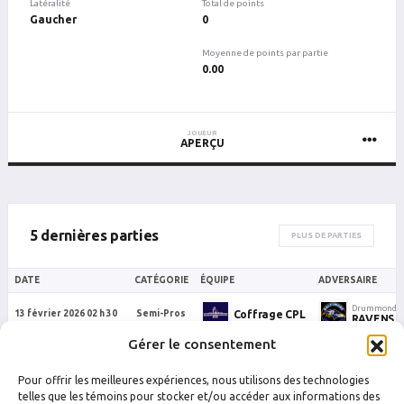
Latéralité
Total de points
Gaucher
0
Moyenne de points par partie
0.00
JOUEUR
APERÇU
5 dernières parties
PLUS DE PARTIES
DATE
CATÉGORIE
ÉQUIPE
ADVERSAIRE
Drummondvi
Coffrage CPL
13 février 2026 02 h 30
Semi-Pros
RAVENS
Gérer le consentement
Drummondville
Drummondvi
10 octobre 2024 23 h 45
C2
Hoppy
Kamikazes
Pour offrir les meilleures expériences, nous utilisons des technologies
Drummondville
Sainte-Hélè
telles que les témoins pour stocker et/ou accéder aux informations des
30 août 2024 23 h 10
C2