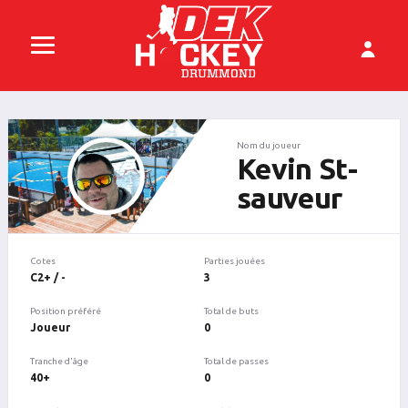
Nom du joueur
Kevin St-
sauveur
Cotes
Parties jouées
C2+ / -
3
Position préféré
Total de buts
Joueur
0
Tranche d'âge
Total de passes
40+
0