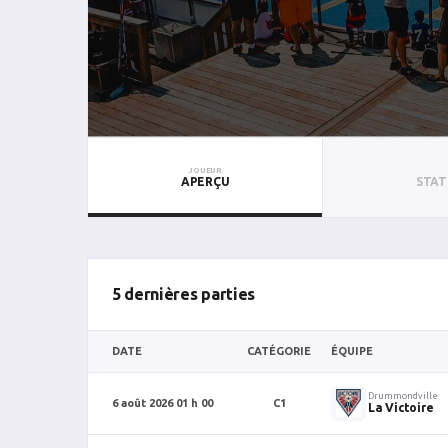
JOUEUR
APERÇU
STAT
5 dernières parties
DATE
CATÉGORIE
ÉQUIPE
Drummondville
6 août 2026 01 h 00
C1
La Victoire