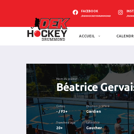
FACEBOOK
INS
/DEKHOCKEYDRUMMOND
/DEK
ACCUEIL
CALENDR
Nom du joueur
Béatrice Gervai
Cotes
Position préféré
- / F3+
Gardien
Tranche d'âge
Latéralité
20+
Gaucher