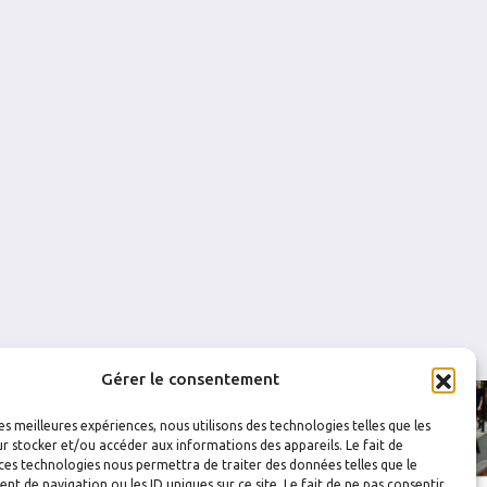
4
0.923
0
0
2
0.920
0
0
4
0.907
0
0
3
0.893
0
0
Gérer le consentement
les meilleures expériences, nous utilisons des technologies telles que les
r stocker et/ou accéder aux informations des appareils. Le fait de
ces technologies nous permettra de traiter des données telles que le
 de navigation ou les ID uniques sur ce site. Le fait de ne pas consentir