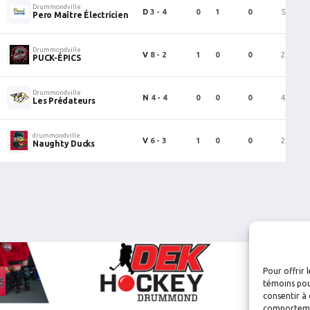
Drummondville
D
3 - 4
0
1
0
52
Pero Maître Électricien
Drummondville
V
8 - 2
1
0
0
25
PUCK-ÉPICS
Drummondville
N
4 - 4
0
0
0
43
Les Prédateurs
drummondville
V
6 - 3
1
0
0
28
Naughty Ducks
Pour offrir 
témoins pou
consentir à 
comportement