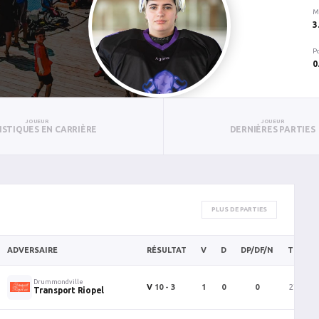
M
3
P
0
JOUEUR
JOUEUR
ISTIQUES EN CARRIÈRE
DERNIÈRES PARTIES
PLUS DE PARTIES
ADVERSAIRE
RÉSULTAT
V
D
DP/DF/N
TC
B
Drummondville
V
10 - 3
1
0
0
27
Transport Riopel