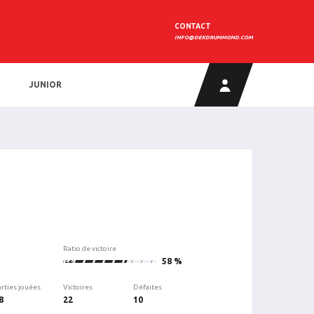
CONTACT
INFO@DEKDRUMMOND.COM
JUNIOR
Ratio de victoire
22
58 %
arties jouées
Victoires
Défaites
8
22
10