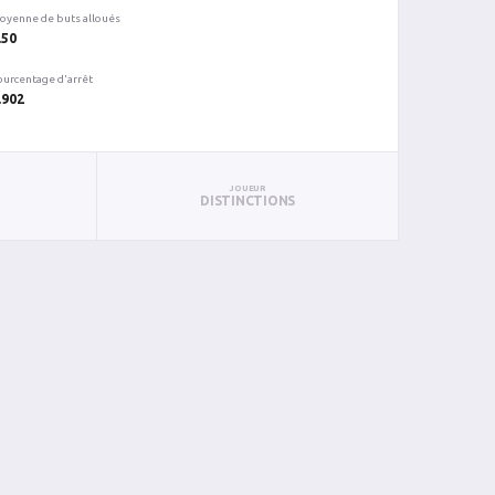
oyenne de buts alloués
.50
ourcentage d'arrêt
.902
JOUEUR
DISTINCTIONS
C
%ARR
PUN
BL
3
0.889
0
0