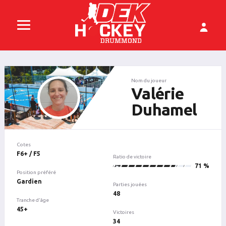
Nom du joueur
Valérie
Duhamel
Cotes
F6+ / F5
Ratio de victoire
34
71 %
Position préféré
Gardien
Parties jouées
48
Tranche d'âge
45+
Victoires
34