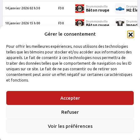
Drummondville
Drummond
14 janvier 2026 02 h 30
F30
Bâton rouge
M2 Éle
Drummondville
Drummond
10 janvier 2026 15 h 00
F30
Bâton rouge
Impact
Gérer le consentement
Drummondville
Drummond
22 septembre 2025 22 h 20
F30
Bâton Rouge
Impact
Pour offrir les meilleures expériences, nous utilisons des technologies
Drummondville
Drummond
telles que les témoins pour stocker et/ou accéder aux informations des
16 septembre 2025 00 h 10
F30
Bâton Rouge
Savard
appareils. Le fait de consentir à ces technologies nous permettra de
traiter des données telles que le comportement de navigation ou les ID
uniques sur ce site. Le fait de ne pas consentir ou de retirer son
consentement peut avoir un effet négatif sur certaines caractéristiques
et fonctions.
Accepter
Refuser
FACEBOOK
INSTAGRAM
Voir les préférences