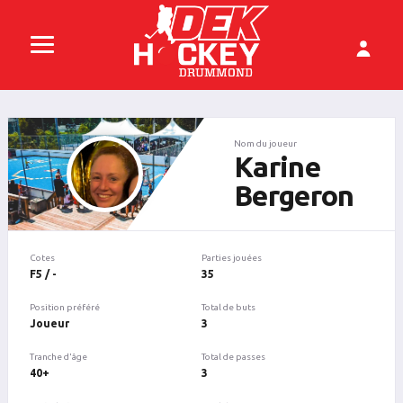
Nom du joueur
Karine
Bergeron
Cotes
Parties jouées
F5 / -
35
Position préféré
Total de buts
Joueur
3
Tranche d'âge
Total de passes
40+
3