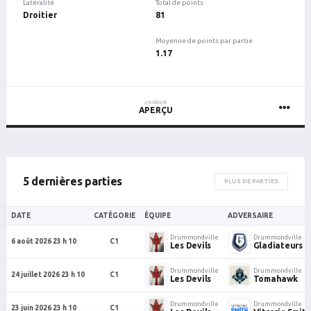
Latéralité
Total de points
Droitier
81
Moyenne de points par partie
1.17
JOUEUR
APERÇU
5 dernières parties
PLUS DE PARTIES
DATE
CATÉGORIE
ÉQUIPE
ADVERSAIRE
Drummondville
Drummondville
6 août 2026 23 h 10
C1
Les Devils
Gladiateurs
Drummondville
Drummondville
24 juillet 2026 23 h 10
C1
Les Devils
Tomahawk
Drummondville
Drummondville
23 juin 2026 23 h 10
C1