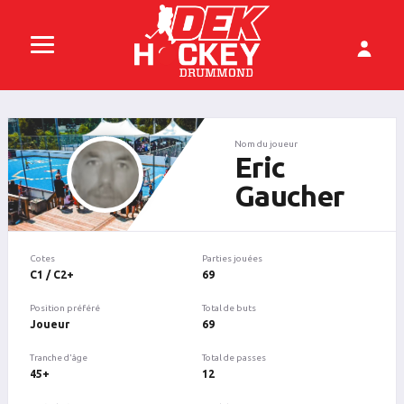
Nom du joueur
Eric
Gaucher
Cotes
Parties jouées
C1 / C2+
69
Position préféré
Total de buts
Joueur
69
Tranche d'âge
Total de passes
45+
12