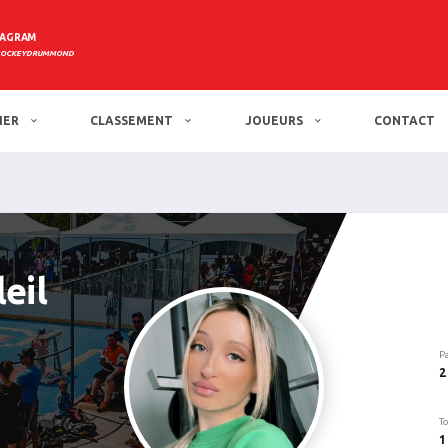
TAGRAM
HOCKEYDRUMMOND
IER
CLASSEMENT
JOUEURS
CONTACT
eil
P
2
To
1