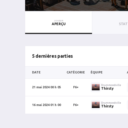
JOUEUR
APERÇU
STAT
5 dernières parties
DATE
CATÉGORIE
ÉQUIPE
Drummondville
21 mai 2024 00 h 05
F6+
Thirsty
Drummondville
16 mai 2024 01 h 00
F6+
Thirsty