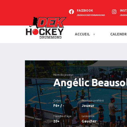
FACEBOOK
INS
/DEKHOCKEYDRUMMOND
/DEK
ACCUEIL
CALENDR
Nom du joueur
Angélic Beausol
Cotes
Position préféré
F6+ / -
Joueur
Tranche d'âge
Latéralité
20+
Gaucher