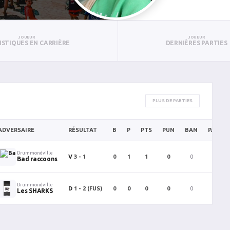
JOUEUR
JOUEUR
ISTIQUES EN CARRIÈRE
DERNIÈRES PARTIES
PLUS DE PARTIES
ADVERSAIRE
RÉSULTAT
B
P
PTS
PUN
BAN
PAN
Drummondville
V
3 - 1
0
1
1
0
0
0
Bad raccoons
Drummondville
D
1 - 2
(FUS)
0
0
0
0
0
0
Les SHARKS