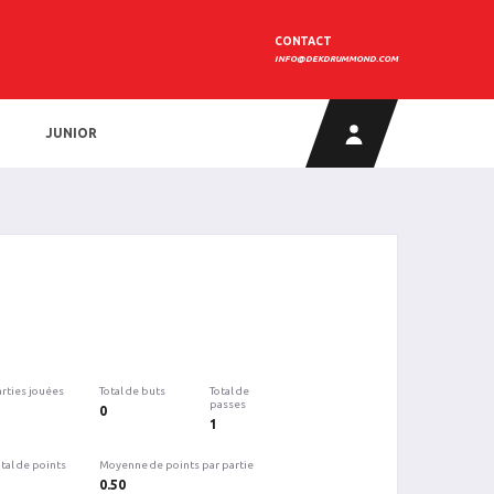
CONTACT
INFO@DEKDRUMMOND.COM
JUNIOR
arties jouées
Total de buts
Total de
passes
0
1
tal de points
Moyenne de points par partie
0.50