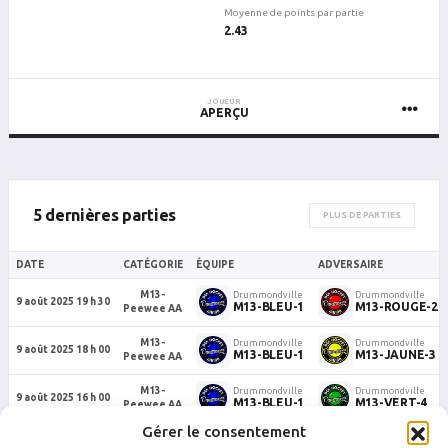
Moyenne de points par partie
2.43
JOUEUR
APERÇU
5 dernières parties
PLUS DE PARTIES
DATE
CATÉGORIE
ÉQUIPE
ADVERSAIRE
M13-
Drummondville
Drummondville
9 août 2025 19 h 30
M13-BLEU-1
M13-ROUGE-2
Peewee AA
M13-
Drummondville
Drummondville
9 août 2025 18 h 00
M13-BLEU-1
M13-JAUNE-3
Peewee AA
M13-
Drummondville
Drummondville
9 août 2025 16 h 00
M13-BLEU-1
M13-VERT-4
Peewee AA
Gérer le consentement
M13-
Drummondville
Drummondville
9 août 2025 15 h 00