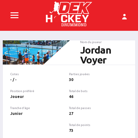
Nom du joueur
Jordan
Voyer
Cotes
Parties jouées
- / -
30
Position préféré
Total de buts
Joueur
46
Tranche d'âge
Total de passes
Junior
27
Total de points
73