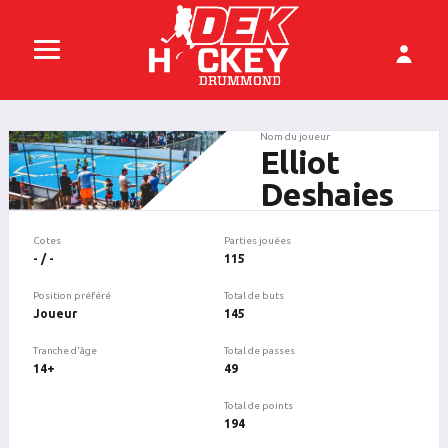
Nom du joueur
Elliot
Deshaies
Cotes
Parties jouées
- / -
115
Position préféré
Total de buts
Joueur
145
Tranche d'âge
Total de passes
14+
49
Total de points
194