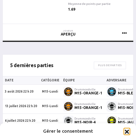
Moyenne de points par partie
1.69
JOUEUR
APERÇU
5 dernières parties
PLUS DE PARTIES
DATE
CATÉGORIE
ÉQUIPE
ADVERSAIRE
Drummondville
Drummondvil
3 août 2026 22 h 20
M15-Lundi
M15-ORANGE-1
M15-BLEU
Drummondville
Drummondvil
13 juillet 2026 22 h 20
M15-Lundi
M15-ORANGE-1
M15-NOIR
Drummondville
Drummondvil
6 juillet 2026 22 h 20
M15-Lundi
M15-NOIR-4
M15-JAUN
Gérer le consentement
Drummondville
Drummondvil
6 juillet 2026 21 h 30
M15-Lundi