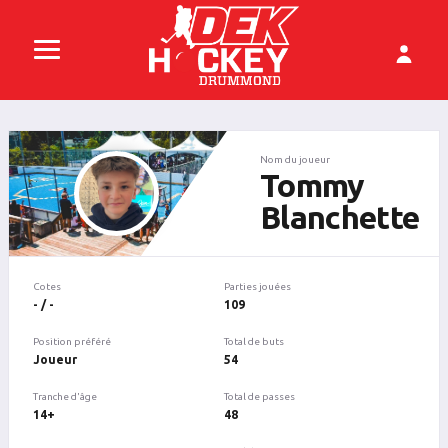
Nom du joueur
Tommy
Blanchette
Cotes
Parties jouées
- / -
109
Position préféré
Total de buts
Joueur
54
Tranche d'âge
Total de passes
14+
48