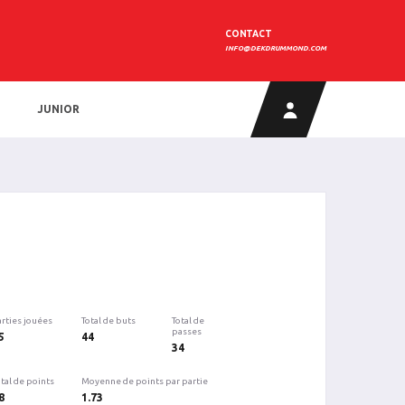
CONTACT
INFO@DEKDRUMMOND.COM
JUNIOR
arties jouées
Total de buts
Total de
passes
5
44
34
tal de points
Moyenne de points par partie
8
1.73