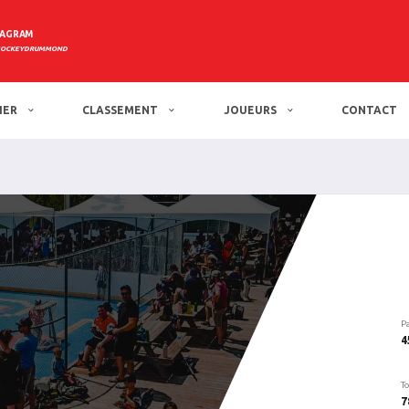
TAGRAM
HOCKEYDRUMMOND
IER
CLASSEMENT
JOUEURS
CONTACT
P
4
To
7