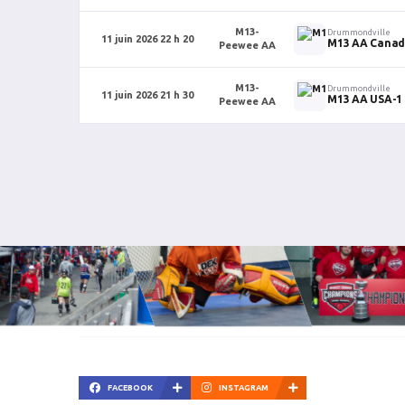
M13-
Drummondville
11 juin 2026 22 h 20
M13 AA Canad
Peewee AA
M13-
Drummondville
11 juin 2026 21 h 30
M13 AA USA-1
Peewee AA
FACEBOOK
INSTAGRAM