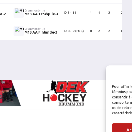
Drummondville
D
7 - 11
1
1
2
2
a-2
M13 AA Tchéquie-4
Drummondville
D
8 - 9
(FUS)
0
2
2
0
M13 AA Finlande-3
Pour offrir 
témoins pou
consentir à 
comportement
ou de retire
caractéristi
Ac