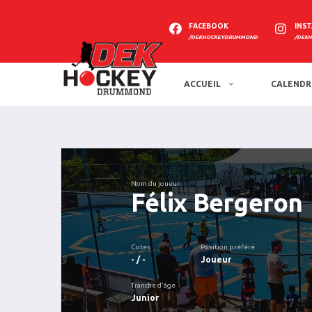
FACEBOOK
INS
/DEKHOCKEYDRUMMOND
/DEK
ACCUEIL
CALENDR
Nom du joueur
Félix Bergeron
Cotes
Position préféré
- / -
Joueur
Tranche d'âge
Junior