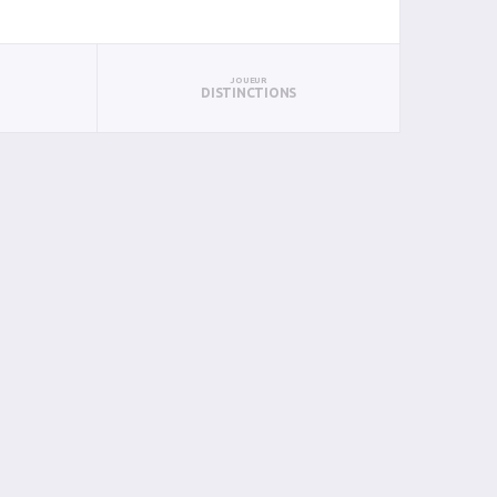
JOUEUR
DISTINCTIONS
BAN
PAN
BIN
PIN
0
0
0
0
0
1
0
0
1
0
0
0