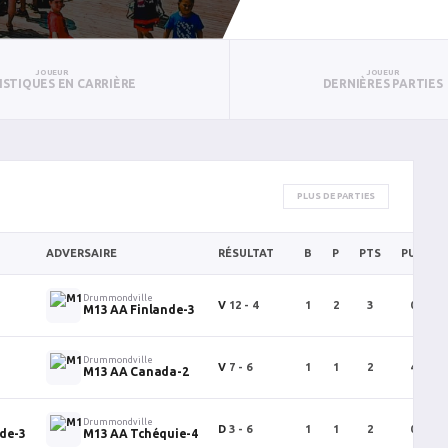
JOUEUR
JOUEUR
ISTIQUES EN CARRIÈRE
DERNIÈRES PARTIES
PLUS DE PARTIES
ADVERSAIRE
RÉSULTAT
B
P
PTS
PUN
Drummondville
V
12 - 4
1
2
3
0
M13 AA Finlande-3
Drummondville
V
7 - 6
1
1
2
4
M13 AA Canada-2
Drummondville
D
3 - 6
1
1
2
0
de-3
M13 AA Tchéquie-4