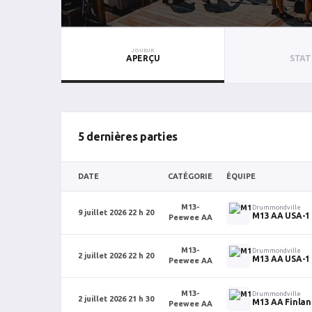
JOUEUR
APERÇU
STAT
5 dernières parties
DATE
CATÉGORIE
ÉQUIPE
M13-
Drummondville
9 juillet 2026 22 h 20
M13 AA USA-1
Peewee AA
M13-
Drummondville
2 juillet 2026 22 h 20
M13 AA USA-1
Peewee AA
M13-
Drummondville
2 juillet 2026 21 h 30
M13 AA Finlan
Peewee AA