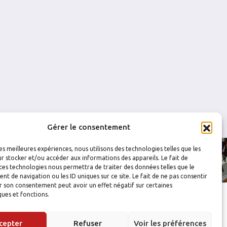
0
1
0
0
0
0
0
0
Gérer le consentement
les meilleures expériences, nous utilisons des technologies telles que les
r stocker et/ou accéder aux informations des appareils. Le fait de
ces technologies nous permettra de traiter des données telles que le
 de navigation ou les ID uniques sur ce site. Le fait de ne pas consentir
r son consentement peut avoir un effet négatif sur certaines
ques et fonctions.
cepter
Refuser
Voir les préférences