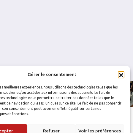
0
1
0
0
2
0
0
0
Gérer le consentement
les meilleures expériences, nous utilisons des technologies telles que les
r stocker et/ou accéder aux informations des appareils. Le fait de
ces technologies nous permettra de traiter des données telles que le
 de navigation ou les ID uniques sur ce site. Le fait de ne pas consentir
r son consentement peut avoir un effet négatif sur certaines
ques et fonctions.
cepter
Refuser
Voir les préférences