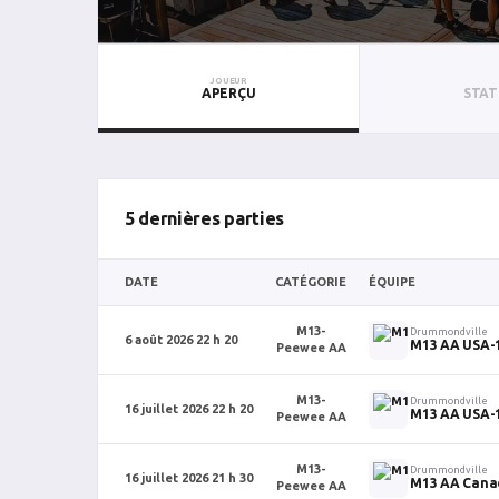
JOUEUR
APERÇU
STAT
5 dernières parties
DATE
CATÉGORIE
ÉQUIPE
M13-
Drummondville
6 août 2026 22 h 20
M13 AA USA-
Peewee AA
M13-
Drummondville
16 juillet 2026 22 h 20
M13 AA USA-
Peewee AA
M13-
Drummondville
16 juillet 2026 21 h 30
M13 AA Cana
Peewee AA