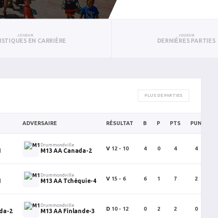
JOUEUR
JOUEUR
ISTIQUES EN CARRIÈRE
DERNIÈRES PARTIES
PLUS DE PARTIES
ADVERSAIRE
RÉSULTAT
B
P
PTS
PUN
B
Drummondville
V
12 - 10
4
0
4
4
1
M13 AA Canada-2
Drummondville
V
15 - 6
6
1
7
2
1
M13 AA Tchéquie-4
Drummondville
D
10 - 12
0
2
2
0
da-2
M13 AA Finlande-3