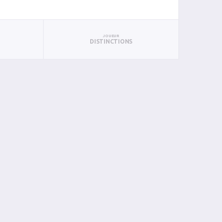
JOUEUR
DISTINCTIONS
AN
PAN
BIN
PIN
1
0
0
0
0
0
0
0
0
0
0
0