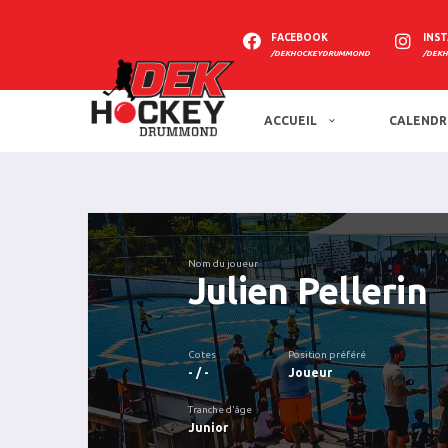
FACEBOOK
INS
/DEKHOCKEYDRUMMOND
/DEK
ACCUEIL
CALENDR
Nom du joueur
Julien Pellerin
Cotes
Position préféré
- / -
Joueur
Tranche d'âge
Junior