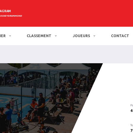
TAGRAM
HOCKEYDRUMMOND
IER
CLASSEMENT
JOUEURS
CONTACT
P
4
To
7