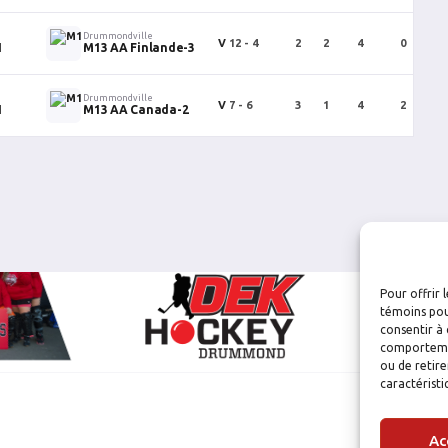
Drummondville
V
12 - 4
2
2
4
0
1
M13 AA Finlande-3
Drummondville
V
7 - 6
3
1
4
2
1
M13 AA Canada-2
Pour offrir 
témoins pou
consentir à 
comportement
ou de retire
caractéristi
Ac