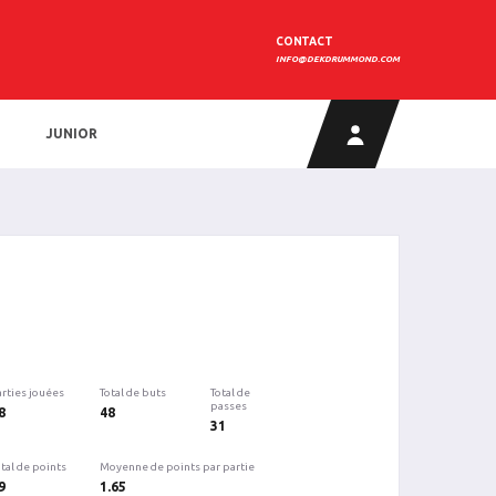
CONTACT
INFO@DEKDRUMMOND.COM
JUNIOR
arties jouées
Total de buts
Total de
passes
8
48
31
tal de points
Moyenne de points par partie
9
1.65