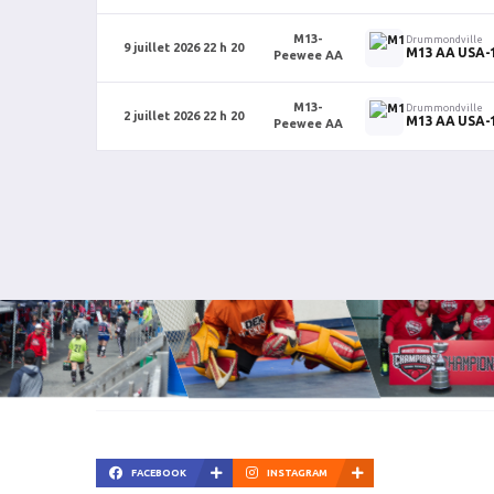
M13-
Drummondville
9 juillet 2026 22 h 20
M13 AA USA-
Peewee AA
M13-
Drummondville
2 juillet 2026 22 h 20
M13 AA USA-
Peewee AA
FACEBOOK
INSTAGRAM