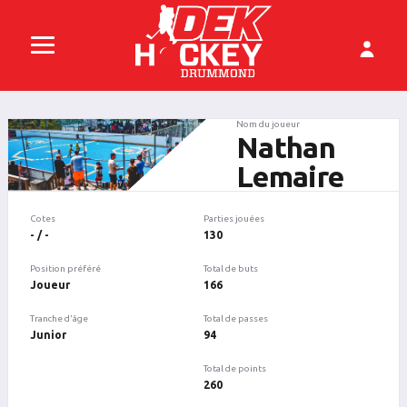
Nom du joueur
Nathan
Lemaire
Cotes
Parties jouées
- / -
130
Position préféré
Total de buts
Joueur
166
Tranche d'âge
Total de passes
Junior
94
Total de points
260