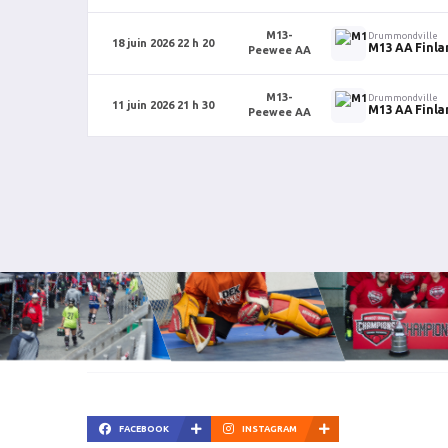
M13-
Drummondville
18 juin 2026 22 h 20
M13 AA Finla
Peewee AA
M13-
Drummondville
11 juin 2026 21 h 30
M13 AA Finla
Peewee AA
FACEBOOK
INSTAGRAM