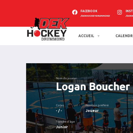
FACEBOOK
INS
/DEKHOCKEYDRUMMOND
/DEK
ACCUEIL
CALENDR
Nom du joueur
Logan Boucher
Cotes
Position préféré
- / -
Joueur
Tranche d'âge
Junior