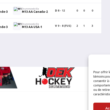
Drummondville
D
8 - 12
0
0
0
0
nde-3
M13 AA Canada-2
Drummondville
V
9 - 8
(FUS)
2
1
3
0
nde-3
M13 AA USA-1
Pour offrir 
témoins pou
consentir à 
comportement
ou de retire
caractéristi
Ac