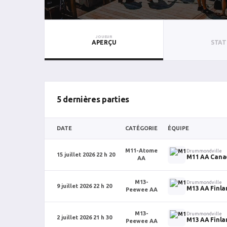
JOUEUR
APERÇU
STAT
5 dernières parties
DATE
CATÉGORIE
ÉQUIPE
M11-Atome
Drummondville
15 juillet 2026 22 h 20
M11 AA Cana
AA
M13-
Drummondville
9 juillet 2026 22 h 20
M13 AA Finla
Peewee AA
M13-
Drummondville
2 juillet 2026 21 h 30
M13 AA Finla
Peewee AA