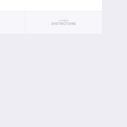
JOUEUR
DISTINCTIONS
BAN
PAN
BIN
PIN
0
0
0
0
0
0
0
0
0
0
0
0