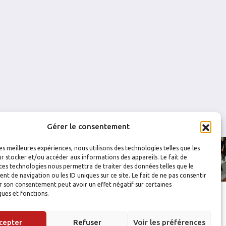
0
0
0
0
0
0
0
0
Gérer le consentement
les meilleures expériences, nous utilisons des technologies telles que les
r stocker et/ou accéder aux informations des appareils. Le fait de
ces technologies nous permettra de traiter des données telles que le
 de navigation ou les ID uniques sur ce site. Le fait de ne pas consentir
r son consentement peut avoir un effet négatif sur certaines
ques et fonctions.
cepter
Refuser
Voir les préférences