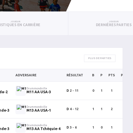
JOUEUR
JOUEUR
ISTIQUES EN CARRIÈRE
DERNIÈRES PARTIES
PLUS DE PARTIES
ADVERSAIRE
RÉSULTAT
B
P
PTS
PUN
Drummondville
D
2 - 11
0
1
1
0
da-2
M11 AA USA-3
Drummondville
D
4 - 12
1
1
2
2
nde-3
M13 AA USA-1
Drummondville
D
3 - 6
1
0
1
0
nde-3
M13 AA Tchéquie-4