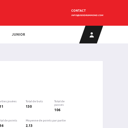
CONTACT
INFO@DEKDRUMMOND.COM
JUNIOR
arties jouées
Total de buts
Total de
passes
11
130
106
tal de points
Moyenne de points par partie
36
2.13