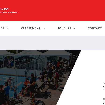
TAGRAM
HOCKEYDRUMMOND
IER
CLASSEMENT
JOUEURS
CONTACT
P
1
To
2