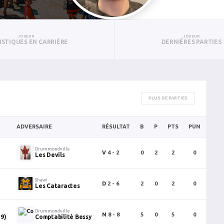
JOUEUR
JOUEUR
ISTIQUES EN CARRIÈRE
DERNIÈRES PARTIES
PLUS DE PARTIES
ADVERSAIRE
RÉSULTAT
B
P
PTS
PUN
BAN
Drummondville
V
4 - 2
0
2
2
0
0
Les Devils
Shawi
D
2 - 6
2
0
2
0
1
Les Cataractes
Drummondville
N
8 - 8
5
0
5
0
0
9)
Comptabilité Bessy