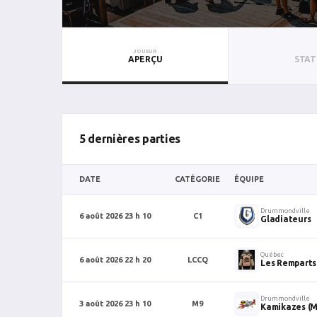
JOUEUR
APERÇU
STAT
5 dernières parties
DATE
CATÉGORIE
ÉQUIPE
Drummondville
6 août 2026 23 h 10
C1
Gladiateurs
Québec
6 août 2026 22 h 20
LCCQ
Les Remparts
Drummondville
3 août 2026 23 h 10
M9
Kamikazes (M