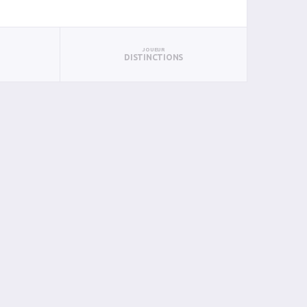
JOUEUR
DISTINCTIONS
PAN
BIN
PIN
1
0
0
0
0
0
0
0
0