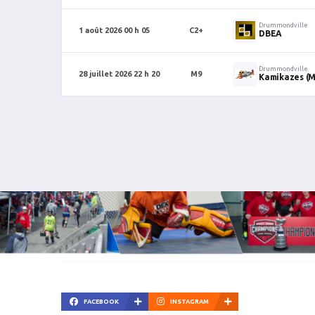
Drummondville
1 août 2026 00 h 05
C2+
DBEA
Drummondville
28 juillet 2026 22 h 20
M9
Kamikazes (M
FACEBOOK
INSTAGRAM