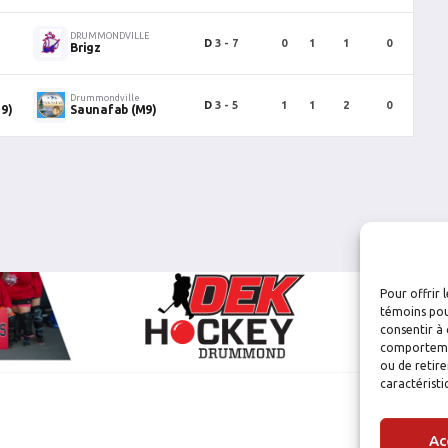
DRUMMONDVILLE
D
3 - 7
0
1
1
0
0
Brigz
Drummondville
D
3 - 5
1
1
2
0
0
9)
Saunafab (M9)
Pour offrir 
témoins pou
consentir à 
comportement
ou de retire
caractéristi
Ac