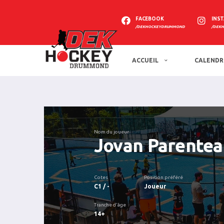
FACEBOOK
INS
/DEKHOCKEYDRUMMOND
/DEK
ACCUEIL
CALENDR
Nom du joueur
Jovan Parentea
Cotes
Position préféré
C1 / -
Joueur
Tranche d'âge
14+