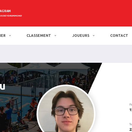
TAGRAM
HOCKEYDRUMMOND
IER
CLASSEMENT
JOUEURS
CONTACT
u
P
1
To
2