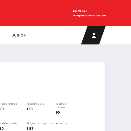
CONTACT
INFO@DEKDRUMMOND.COM
JUNIOR
arties jouées
Total de buts
Total de
passes
59
160
90
tal de points
Moyenne de points par partie
50
1.57