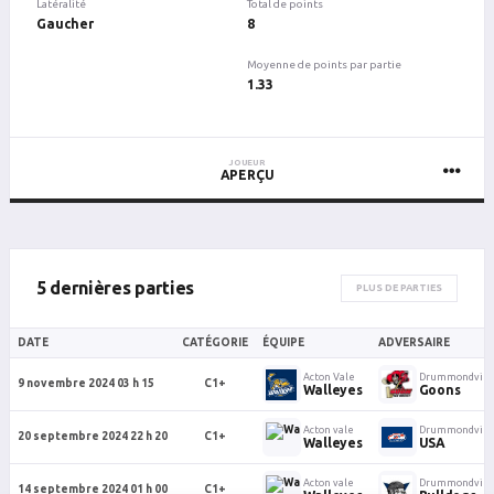
Latéralité
Total de points
Gaucher
8
Moyenne de points par partie
1.33
JOUEUR
APERÇU
5 dernières parties
PLUS DE PARTIES
DATE
CATÉGORIE
ÉQUIPE
ADVERSAIRE
Acton Vale
Drummondvill
9 novembre 2024 03 h 15
C1+
Walleyes
Goons
Acton vale
Drummondvill
20 septembre 2024 22 h 20
C1+
Walleyes
USA
Acton vale
Drummondvill
14 septembre 2024 01 h 00
C1+