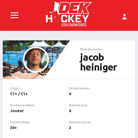
Nom du joueur
jacob
heiniger
Cotes
Parties jouées
C1+ / C1+
6
Position préféré
Total de buts
Joueur
6
Tranche d'âge
Total de passes
30+
2