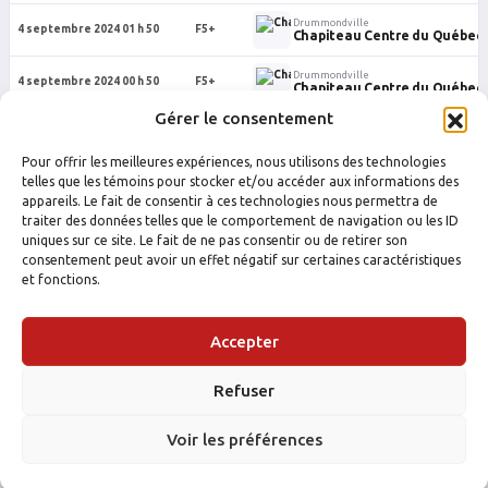
Drummondville
4 septembre 2024 01 h 50
F5+
Chapiteau Centre du Québec
Drummondville
4 septembre 2024 00 h 50
F5+
Chapiteau Centre du Québec
Gérer le consentement
Drummondville
29 août 2024 22 h 20
F5+
Chapiteau Centre du Québec
Pour offrir les meilleures expériences, nous utilisons des technologies
Drummondville
telles que les témoins pour stocker et/ou accéder aux informations des
23 août 2024 01 h 00
F5+
Chapiteau Centre du Québec
appareils. Le fait de consentir à ces technologies nous permettra de
traiter des données telles que le comportement de navigation ou les ID
uniques sur ce site. Le fait de ne pas consentir ou de retirer son
consentement peut avoir un effet négatif sur certaines caractéristiques
et fonctions.
Accepter
Refuser
FACEBOOK
INSTAGRAM
Voir les préférences