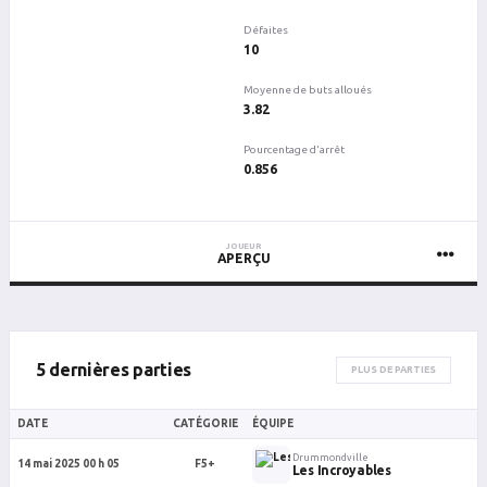
Défaites
10
Moyenne de buts alloués
3.82
Pourcentage d'arrêt
0.856
JOUEUR
APERÇU
5 dernières parties
PLUS DE PARTIES
DATE
CATÉGORIE
ÉQUIPE
Drummondville
14 mai 2025 00 h 05
F5+
Les Incroyables