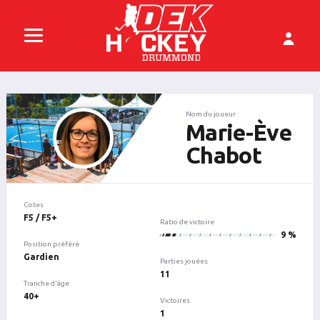
Nom du joueur
Marie-Ève
Chabot
Cotes
F5 / F5+
Ratio de victoire
1
9 %
Position préféré
Gardien
Parties jouées
11
Tranche d'âge
40+
Victoires
1