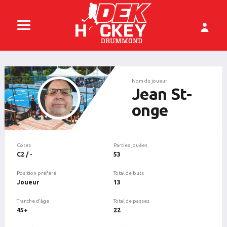
Nom du joueur
Jean St-
onge
Cotes
Parties jouées
C2 / -
53
Position préféré
Total de buts
Joueur
13
Tranche d'âge
Total de passes
45+
22