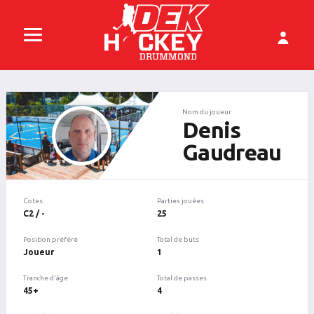
Nom du joueur
Denis
Gaudreau
Cotes
Parties jouées
C2 / -
25
Position préféré
Total de buts
Joueur
1
Tranche d'âge
Total de passes
45+
4