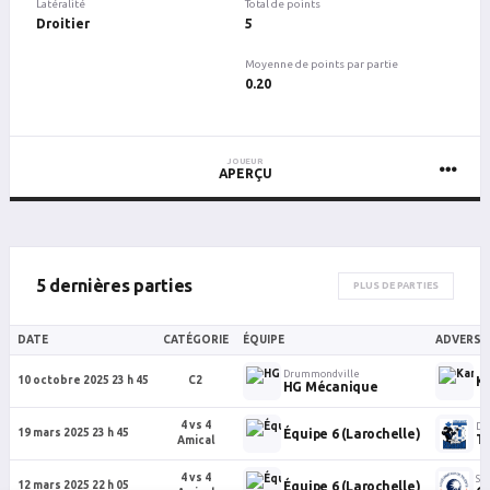
Latéralité
Total de points
Droitier
5
Moyenne de points par partie
0.20
JOUEUR
APERÇU
5 dernières parties
PLUS DE PARTIES
DATE
CATÉGORIE
ÉQUIPE
ADVERSA
Drummondville
Ka
10 octobre 2025 23 h 45
C2
HG Mécanique
4 vs 4
Dr
Équipe 6 (Larochelle)
19 mars 2025 23 h 45
T
Amical
4 vs 4
Sh
Équipe 6 (Larochelle)
12 mars 2025 22 h 05