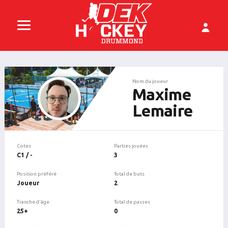
Nom du joueur
Maxime
Lemaire
Cotes
Parties jouées
C1 / -
3
Position préféré
Total de buts
Joueur
2
Tranche d'âge
Total de passes
25+
0