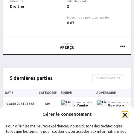
Latéralité
Total de points
Droitier
2
Moyenne de points par partie
0.67
JOUEUR
APERÇU
5 dernières parties
PLUS DE PARTIES
DATE
CATÉGORIE
ÉQUIPE
ADVERSAIRE
Drummondville
Drummondville
17 août 2024 01 h 55
M9
La Comté
Five stars
Gérer le consentement
Drummondville
Drummondville
12 juin 2024 22 h 20
M9
La Comté
Les Plombiers
Pour offrir les meilleures expériences, nous utilisons des technologies
Drummondville
Drummondville
telles que les témoins pour stocker et/ou accéder aux informations des
20 mai 2024 22 h 20
M9