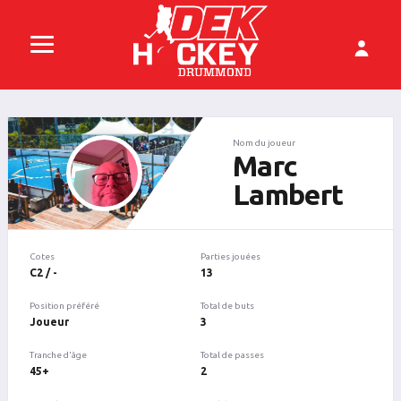
Nom du joueur
Marc
Lambert
Cotes
Parties jouées
C2 / -
13
Position préféré
Total de buts
Joueur
3
Tranche d'âge
Total de passes
45+
2