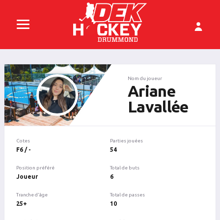
Nom du joueur
Ariane
Lavallée
Cotes
Parties jouées
F6 / -
54
Position préféré
Total de buts
Joueur
6
Tranche d'âge
Total de passes
25+
10