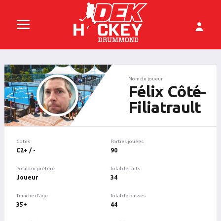
Nom du joueur
Félix Côté-
Filiatrault
Cotes
Parties jouées
C2+ / -
90
Position préféré
Total de buts
Joueur
34
Tranche d'âge
Total de passes
35+
44