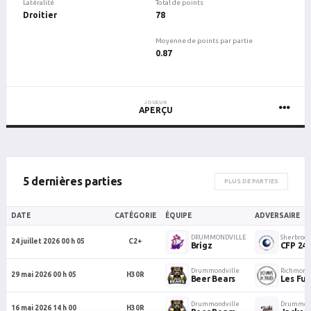
Latéralité
Total de points
Droitier
78
Moyenne de points par partie
0.87
JOUEUR
APERÇU
5 dernières parties
PLUS DE PARTIES
DATE
CATÉGORIE
ÉQUIPE
ADVERSAIRE
DRUMMONDVILLE
Sherbroo
24 juillet 2026 00 h 05
C2+
Brigz
CFP 24-
Drummondville
Richmond
29 mai 2026 00 h 05
H30R
Beer Bears
Les Fum
Drummondville
Drummond
16 mai 2026 14 h 00
H30R