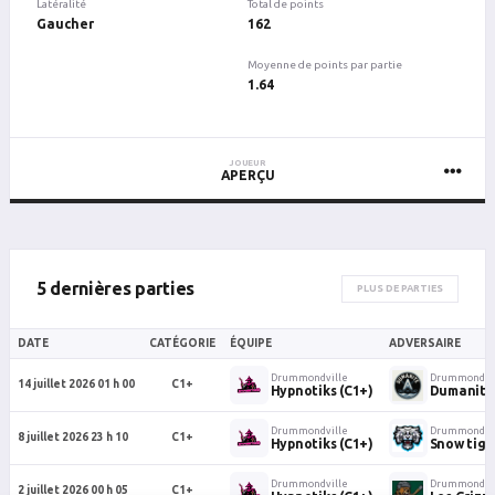
Latéralité
Total de points
Gaucher
162
Moyenne de points par partie
1.64
JOUEUR
APERÇU
5 dernières parties
PLUS DE PARTIES
DATE
CATÉGORIE
ÉQUIPE
ADVERSAIRE
Drummondville
Drummondvil
14 juillet 2026 01 h 00
C1+
Hypnotiks (C1+)
Dumanité
Drummondville
Drummondvil
8 juillet 2026 23 h 10
C1+
Hypnotiks (C1+)
Snow tige
Drummondville
Drummondvil
2 juillet 2026 00 h 05
C1+