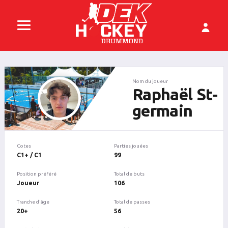
Nom du joueur
Raphaël St-
germain
Cotes
Parties jouées
C1+ / C1
99
Position préféré
Total de buts
Joueur
106
Tranche d'âge
Total de passes
20+
56