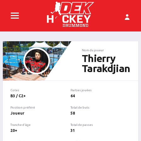
Nom du joueur
Thierry
Tarakdjian
Cotes
Parties jouées
B3 / C2+
64
Position préféré
Total de buts
Joueur
58
Tranche d'âge
Total de passes
20+
31