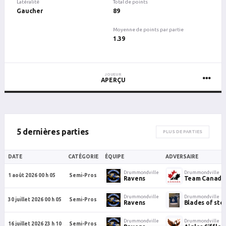
Latéralité
Total de points
Gaucher
89
Moyenne de points par partie
1.39
JOUEUR
APERÇU
5 dernières parties
PLUS DE PARTIES
DATE
CATÉGORIE
ÉQUIPE
ADVERSAIRE
Drummondville
Drummondville
1 août 2026 00 h 05
Semi-Pros
Ravens
Team Canada
Drummondville
Drummondville
30 juillet 2026 00 h 05
Semi-Pros
Ravens
Blades of ste
Drummondville
Drummondville
16 juillet 2026 23 h 10
Semi-Pros