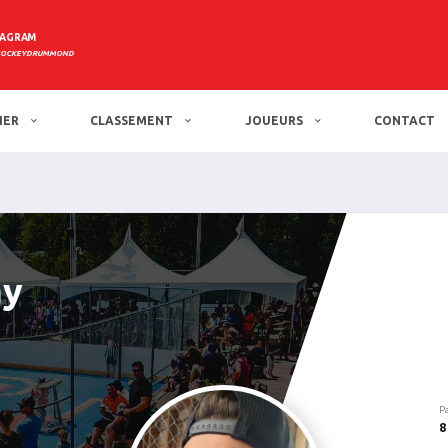
TAGRAM
HOCKEYDRUMMOND
IER
CLASSEMENT
JOUEURS
CONTACT
ay
P
8