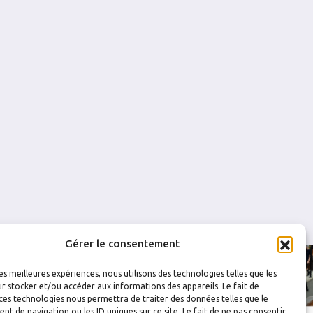
0.857
0
0
6
0.686
0
0
0.804
0
0
3
0.690
0
0
Gérer le consentement
les meilleures expériences, nous utilisons des technologies telles que les
r stocker et/ou accéder aux informations des appareils. Le fait de
ces technologies nous permettra de traiter des données telles que le
 de navigation ou les ID uniques sur ce site. Le fait de ne pas consentir