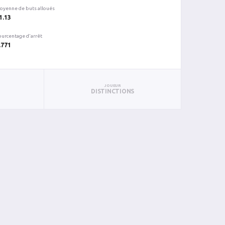
oyenne de buts alloués
1.13
ourcentage d'arrêt
.771
JOUEUR
DISTINCTIONS
C
%ARR
PUN
BL
1
0.656
25
0