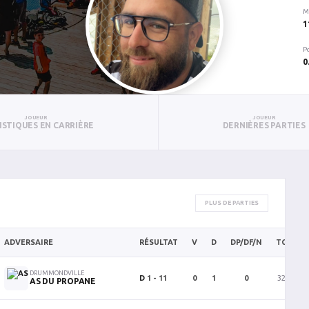
M
1
P
0
JOUEUR
JOUEUR
ISTIQUES EN CARRIÈRE
DERNIÈRES PARTIES
PLUS DE PARTIES
ADVERSAIRE
RÉSULTAT
V
D
DP/DF/N
TC
B
DRUMMONDVILLE
D
1 - 11
0
1
0
32
1
AS DU PROPANE