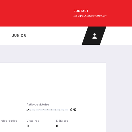
CONTACT
INFO@DEKDRUMMOND.COM
JUNIOR
Ratio de victoire
0
0 %
arties jouées
Victoires
Défaites
0
8