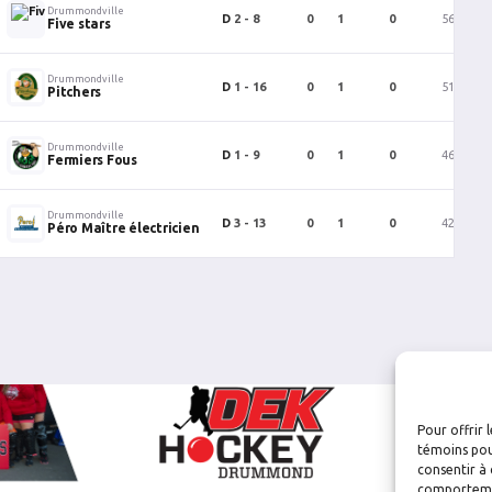
Drummondville
D
2 - 8
0
1
0
56
8
Five stars
Drummondville
D
1 - 16
0
1
0
51
1
Pitchers
Drummondville
D
1 - 9
0
1
0
46
9
Fermiers Fous
Drummondville
D
3 - 13
0
1
0
42
1
Péro Maître électricien
Pour offrir 
témoins pou
consentir à 
comportement