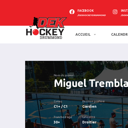
FACEBOOK
INS
/DEKHOCKEYDRUMMOND
/DEK
ACCUEIL
CALENDR
Nom du joueur
Miguel Trembl
Cotes
Position préféré
C1+ / C1
Gardien
Tranche d'âge
Latéralité
30+
Droitier