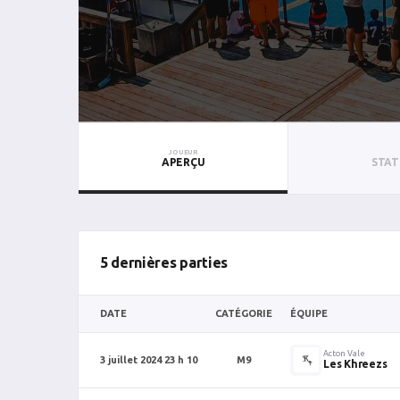
JOUEUR
APERÇU
STAT
5 dernières parties
DATE
CATÉGORIE
ÉQUIPE
Acton Vale
3 juillet 2024 23 h 10
M9
Les Khreezs