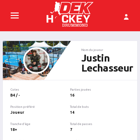
Nom du joueur
Justin
Lechasseur
Cotes
Parties jouées
B4 / -
16
Position préféré
Total de buts
Joueur
14
Tranche d'âge
Total de passes
18+
7