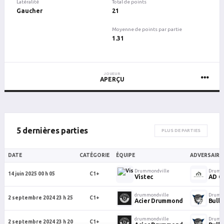
Latéralité
Total de points
Gaucher
21
Moyenne de points par partie
1.31
JOUEUR
APERÇU
5 dernières parties
PLUS DE PARTIES
DATE
CATÉGORIE
ÉQUIPE
ADVERSAIRE
Drummondville
Drumm
14 juin 2025 00 h 05
C1+
Vistec
AD C
drummondville
Drumm
2 septembre 2024 23 h 25
C1+
Acier Drummond
Bull
drummondville
Drumm
2 septembre 2024 23 h 20
C1+