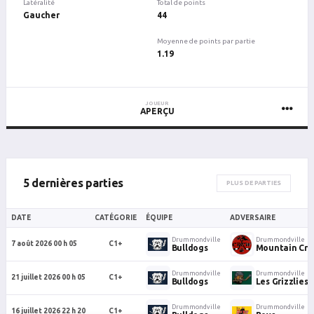
Latéralité
Total de points
Gaucher
44
Moyenne de points par partie
1.19
JOUEUR
APERÇU
5 dernières parties
PLUS DE PARTIES
DATE
CATÉGORIE
ÉQUIPE
ADVERSAIRE
Drummondville
Drummondville
7 août 2026 00 h 05
C1+
Bulldogs
Mountain Cr
Drummondville
Drummondville
21 juillet 2026 00 h 05
C1+
Bulldogs
Les Grizzlies
Drummondville
Drummondville
16 juillet 2026 22 h 20
C1+