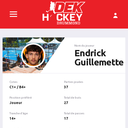
Nom du joueur
Endrick
Guillemette
Cotes
Parties jouées
C1+ / B4+
37
Position préféré
Total de buts
Joueur
27
Tranche d'âge
Total de passes
14+
17